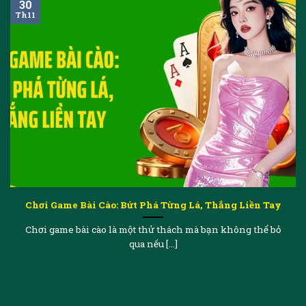
30
Th11
Chơi Game Bài Cào: Bứt Phá Từng Lá, Thắng Liền Tay
Chơi game bài cào là một thử thách mà bạn không thể bỏ
qua nếu [...]