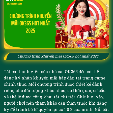
Chương trình khuyến mãi OK365 hot nhất 2025
Tất cả thành viên của nhà cái OK365 đều có thể
đăng ký nhận khuyến mãi hấp dẫn tại trang game
chính thức. Mỗi chương trình được thiết kế dành
riêng cho đối tượng khác nhau, có thời gian, cơ cấu
và thể lệ được công khai rất chi tiết. Chính vì vậy,
người chơi nên tham khảo cẩn thận trước khi đăng
ký để tránh bỏ lỡ quyền lợi có 1 0 2 của mình. Nổi bật