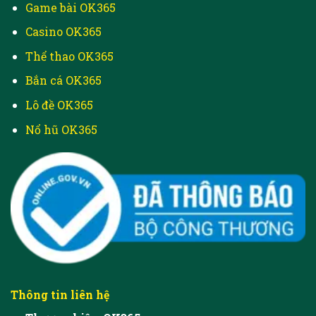
Game bài OK365
Casino OK365
Thể thao OK365
Bắn cá OK365
Lô đề OK365
Nổ hũ OK365
Thông tin liên hệ