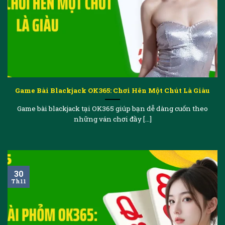
Game Bài Blackjack OK365: Chơi Hên Một Chút Là Giàu
Game bài blackjack tại OK365 giúp bạn dễ dàng cuốn theo
những ván chơi đầy [...]
30
Th11