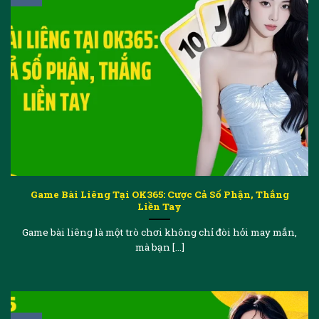
Game Bài Liêng Tại OK365: Cược Cả Số Phận, Thắng
Liền Tay
Game bài liêng là một trò chơi không chỉ đòi hỏi may mắn,
mà bạn [...]