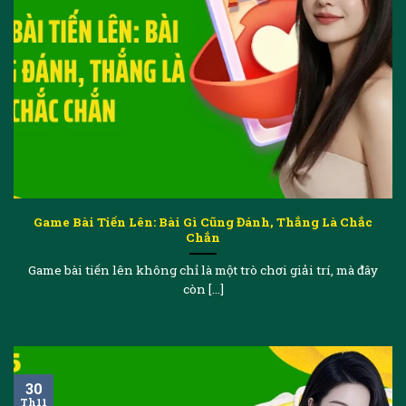
Game Bài Tiến Lên: Bài Gì Cũng Đánh, Thắng Là Chắc
Chắn
Game bài tiến lên không chỉ là một trò chơi giải trí, mà đây
còn [...]
30
Th11