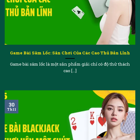
Game Bài Sâm Lốc: Sân Chơi Của Các Cao Thủ Bản Lĩnh
Game bài sâm lốc là một sản phẩm giải chỉ có độ thử thách
cao [...]
30
Th11