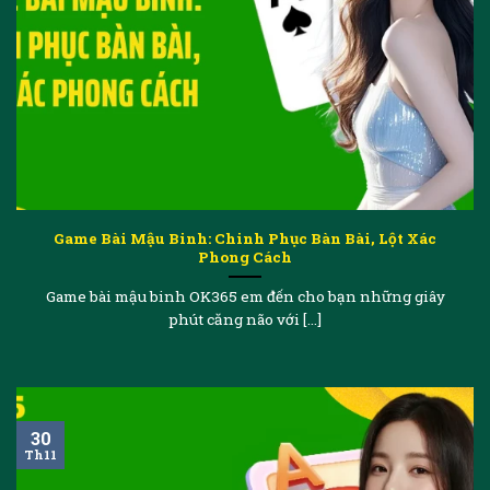
Game Bài Mậu Binh: Chinh Phục Bàn Bài, Lột Xác
Phong Cách
Game bài mậu binh OK365 em đến cho bạn những giây
phút căng não với [...]
30
Th11