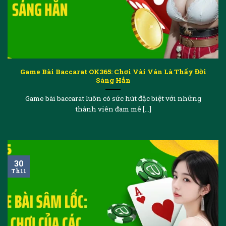
Game Bài Baccarat OK365: Chơi Vài Ván Là Thấy Đời
Sáng Hẳn
Game bài baccarat luôn có sức hút đặc biệt với những
thành viên đam mê [...]
30
Th11