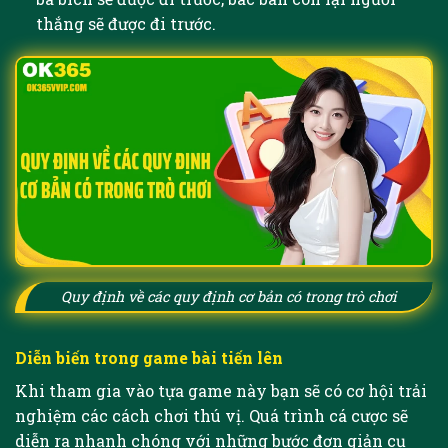
thắng sẽ được đi trước.
Quy định về các quy định cơ bản có trong trò chơi
Diễn biến trong game bài tiến lên
Khi tham gia vào tựa game này bạn sẽ có cơ hội trải
nghiệm các cách chơi thú vị. Quá trình cá cược sẽ
diễn ra nhanh chóng với những bước đơn giản cụ