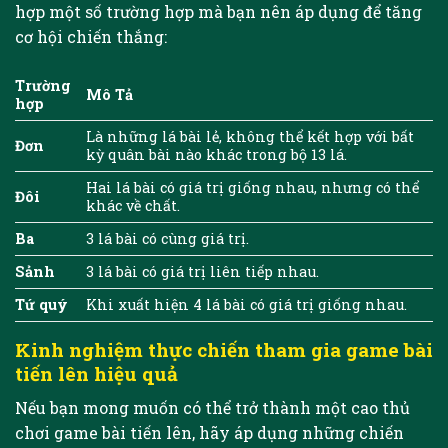
hợp một số trường hợp mà bạn nên áp dụng để tăng
cơ hội chiến thắng:
Trường
Mô Tả
hợp
Là những lá bài lẻ, không thể kết hợp với bất
Đơn
kỳ quân bài nào khác trong bộ 13 lá.
Hai lá bài có giá trị giống nhau, nhưng có thể
Đôi
khác về chất.
Ba
3 lá bài có cùng giá trị.
Sảnh
3 lá bài có giá trị liên tiếp nhau.
Tứ quý
Khi xuất hiện 4 lá bài có giá trị giống nhau.
Kinh nghiệm thực chiến tham gia game bài
tiến lên hiệu quả
Nếu bạn mong muốn có thể trở thành một cao thủ
chơi game bài tiến lên, hãy áp dụng những chiến