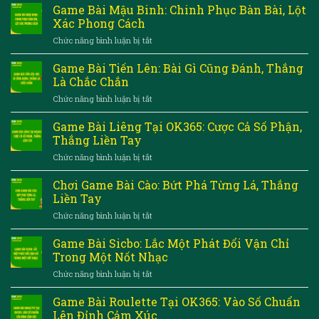
Bài
Game Bài Mậu Binh: Chinh Phục Bàn Bài, Lột
Một
Lĩnh
Phỏm
Chút
Xác Phong Cách
OK365:
Là
ở
Chức năng bình luận bị tắt
Chơi
Giàu
Game
Hay
Bài
Game Bài Tiến Lên: Bài Gì Cũng Đánh, Thắng
Là
Mậu
Thành
Là Chắc Chắn
Binh:
Cao
ở
Chức năng bình luận bị tắt
Chinh
Thủ
Game
Phục
Ngay
Bài
Game Bài Liêng Tại OK365: Cược Cả Số Phận,
Bàn
Tiến
Bài,
Thắng Liền Tay
Lên:
Lột
ở
Chức năng bình luận bị tắt
Bài
Xác
Game
Gì
Phong
Bài
Chơi Game Bài Cào: Bứt Phá Từng Lá, Thắng
Cũng
Cách
Liêng
Đánh,
Liền Tay
Tại
Thắng
ở
Chức năng bình luận bị tắt
OK365:
Là
Chơi
Cược
Chắc
Game
Game Bài Sicbo: Lắc Một Phát Đổi Vận Chỉ
Cả
Chắn
Bài
Số
Trong Một Nốt Nhạc
Cào:
Phận,
ở
Chức năng bình luận bị tắt
Bứt
Thắng
Game
Phá
Liền
Bài
Game Bài Roulette Tại OK365: Vào Số Chuẩn
Từng
Tay
Sicbo:
Lá,
Lên Đỉnh Cảm Xúc