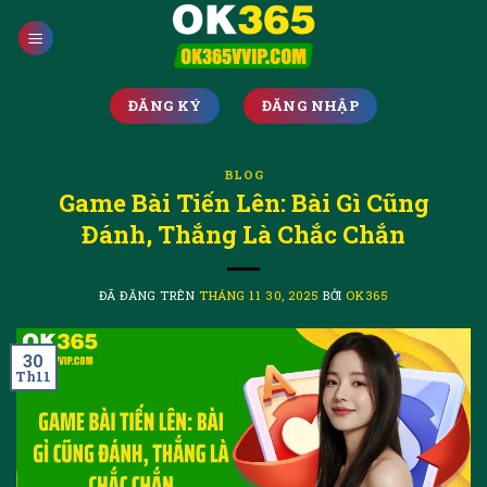
Chuyển
đến
nội
dung
ĐĂNG KÝ
ĐĂNG NHẬP
BLOG
Game Bài Tiến Lên: Bài Gì Cũng
Đánh, Thắng Là Chắc Chắn
ĐÃ ĐĂNG TRÊN
THÁNG 11 30, 2025
BỞI
OK365
30
Th11