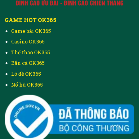
GAME HOT OK365
Game bài OK365
Casino OK365
Thể thao OK365
Bắn cá OK365
Lô đề OK365
Nổ hũ OK365