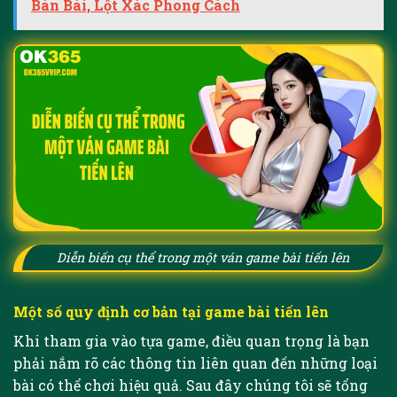
Bàn Bài, Lột Xác Phong Cách
Diễn biến cụ thể trong một ván game bài tiến lên
Một số quy định cơ bản tại game bài tiến lên
Khi tham gia vào tựa game, điều quan trọng là bạn
phải nắm rõ các thông tin liên quan đến những loại
bài có thể chơi hiệu quả. Sau đây chúng tôi sẽ tổng