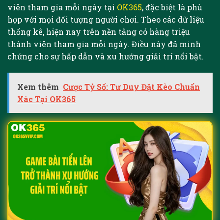
viên tham gia mỗi ngày tại
OK365
, đặc biệt là phù
hợp với mọi đối tượng người chơi. Theo các dữ liệu
thống kê, hiện nay trên nền tảng có hàng triệu
thành viên tham gia mỗi ngày. Điều này đã minh
chứng cho sự hấp dẫn và xu hướng giải trí nổi bật.
Xem thêm
Cược Tỷ Số: Tư Duy Đặt Kèo Chuẩn
Xác Tại OK365