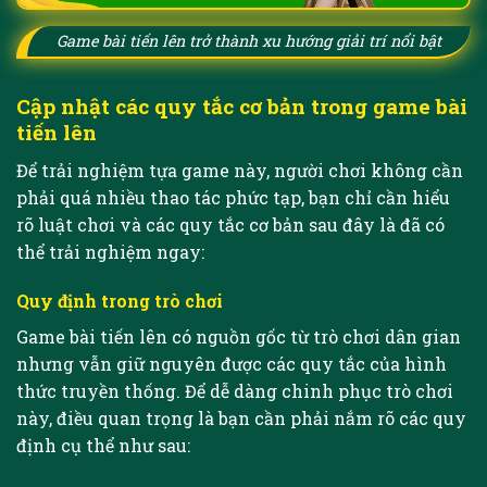
Game bài tiến lên trở thành xu hướng giải trí nổi bật
Cập nhật các quy tắc cơ bản trong game bài
tiến lên
Để trải nghiệm tựa game này, người chơi không cần
phải quá nhiều thao tác phức tạp, bạn chỉ cần hiểu
rõ luật chơi và các quy tắc cơ bản sau đây là đã có
thể trải nghiệm ngay:
Quy định trong trò chơi
Game bài tiến lên có nguồn gốc từ trò chơi dân gian
nhưng vẫn giữ nguyên được các quy tắc của hình
thức truyền thống. Để dễ dàng chinh phục trò chơi
này, điều quan trọng là bạn cần phải nắm rõ các quy
định cụ thể như sau: