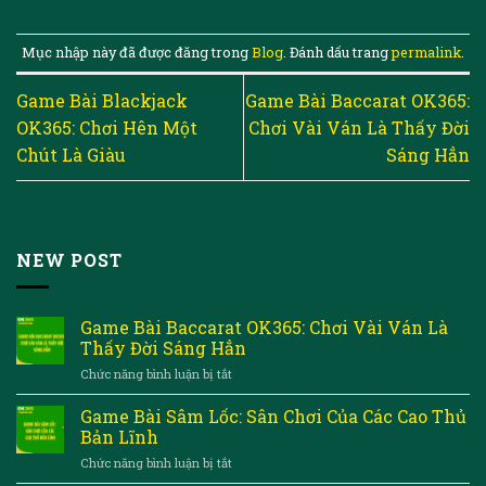
Mục nhập này đã được đăng trong
Blog
. Đánh dấu trang
permalink
.
Game Bài Blackjack
Game Bài Baccarat OK365:
OK365: Chơi Hên Một
Chơi Vài Ván Là Thấy Đời
Chút Là Giàu
Sáng Hẳn
NEW POST
Game Bài Baccarat OK365: Chơi Vài Ván Là
Thấy Đời Sáng Hẳn
ở
Chức năng bình luận bị tắt
Game
Bài
Game Bài Sâm Lốc: Sân Chơi Của Các Cao Thủ
Baccarat
Bản Lĩnh
OK365:
ở
Chức năng bình luận bị tắt
Chơi
Game
Vài