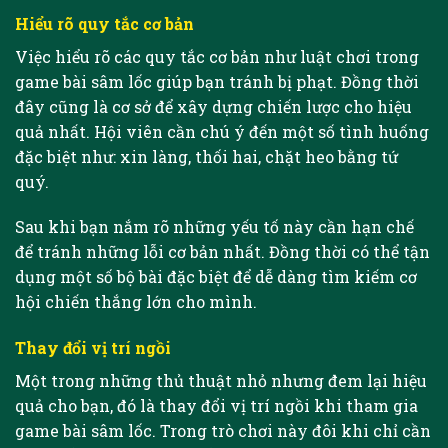
Hiểu rõ quy tắc cơ bản
Việc hiểu rõ các quy tắc cơ bản như luật chơi trong
game bài sâm lốc giúp bạn tránh bị phạt. Đồng thời
đây cũng là cơ sở để xây dựng chiến lược cho hiệu
quả nhất. Hội viên cần chú ý đến một số tình huống
đặc biệt như: xin làng, thối hai, chặt heo bằng tứ
quý.
Sau khi bạn nắm rõ những yếu tố này cần hạn chế
để tránh những lỗi cơ bản nhất. Đồng thời có thể tận
dụng một số bộ bài đặc biệt để dễ dàng tìm kiếm cơ
hội chiến thắng lớn cho mình.
Thay đổi vị trí ngồi
Một trong những thủ thuật nhỏ nhưng đem lại hiệu
quả cho bạn, đó là thay đổi vị trí ngồi khi tham gia
game bài sâm lốc. Trong trò chơi này đôi khi chỉ cần