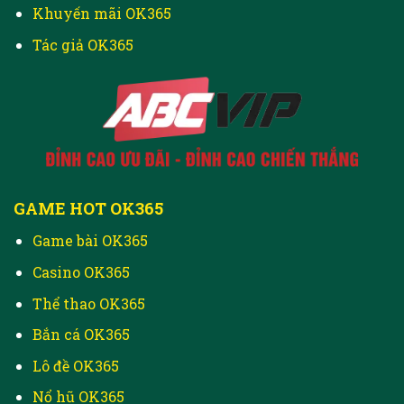
Khuyến mãi OK365
Tác giả OK365
GAME HOT OK365
Game bài OK365
Casino OK365
Thể thao OK365
Bắn cá OK365
Lô đề OK365
Nổ hũ OK365