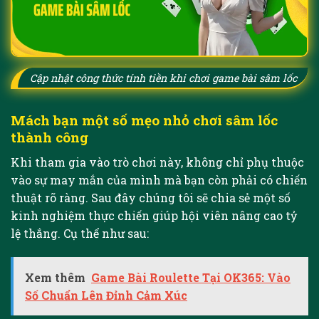
Cập nhật công thức tính tiền khi chơi game bài sâm lốc
Mách bạn một số mẹo nhỏ chơi sâm lốc
thành công
Khi tham gia vào trò chơi này, không chỉ phụ thuộc
vào sự may mắn của mình mà bạn còn phải có chiến
thuật rõ ràng. Sau đây chúng tôi sẽ chia sẻ một số
kinh nghiệm thực chiến giúp hội viên nâng cao tỷ
lệ thắng. Cụ thể như sau:
Xem thêm
Game Bài Roulette Tại OK365: Vào
Số Chuẩn Lên Đỉnh Cảm Xúc