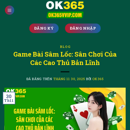
Chuyển
đến
nội
dung
ĐĂNG KÝ
ĐĂNG NHẬP
BLOG
Game Bài Sâm Lốc: Sân Chơi Của
Các Cao Thủ Bản Lĩnh
ĐÃ ĐĂNG TRÊN
THÁNG 11 30, 2025
BỞI
OK365
30
Th11