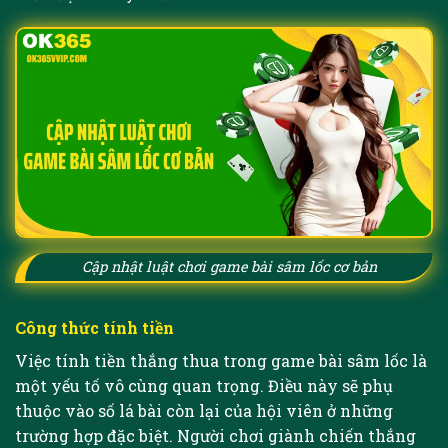
Cập nhật luật chơi game bài sâm lốc cơ bản
Công thức tính tiền
Việc tính tiền thắng thua trong game bài sâm lốc là
một yếu tố vô cùng quan trọng. Điều này sẽ phụ
thuộc vào số lá bài còn lại của hội viên ở những
trường hợp đặc biệt. Người chơi giành chiến thắng