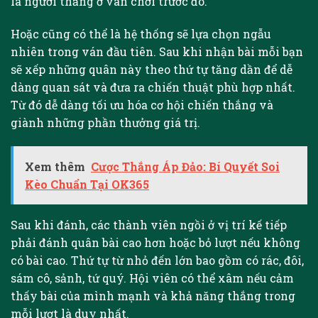
là người thắng ở ván chơi trước đó.
Hoặc cũng có thể là hệ thống sẽ lựa chọn ngẫu
nhiên trong ván đầu tiên. Sau khi nhận bài mỗi bạn
sẽ xếp những quân này theo thứ tự tăng dần để dễ
dàng quan sát và đưa ra chiến thuật phù hợp nhất.
Từ đó dễ dàng tối ưu hóa cơ hội chiến thắng và
giành những phần thưởng giá trị.
Xem thêm
Cược Thắng Áp Đảo: Bí Quyết Soi
Kèo Chuẩn Tại OK365
Sau khi đánh, các thành viên ngồi ở vị trí kế tiếp
phải đánh quân bài cao hơn hoặc bỏ lượt nếu không
có bài cao. Thứ tự từ nhỏ đến lớn bao gồm có rác, đôi,
sám cô, sảnh, tứ quý. Hội viên có thể xâm nếu cảm
thấy bài của mình mạnh và khả năng thắng trong
mỗi lượt là duy nhất.