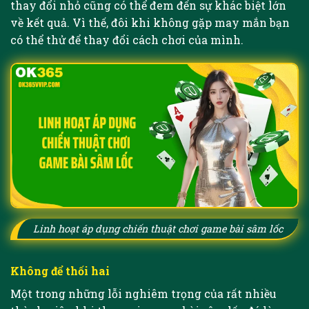
thay đổi nhỏ cũng có thể đem đến sự khác biệt lớn
về kết quả. Vì thế, đôi khi không gặp may mắn bạn
có thể thử để thay đổi cách chơi của mình.
Linh hoạt áp dụng chiến thuật chơi game bài sâm lốc
Không để thối hai
Một trong những lỗi nghiêm trọng của rất nhiều