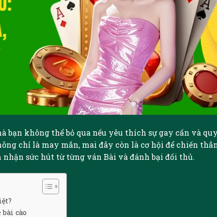
à bạn không thể bỏ qua nếu yêu thích sự gay cấn và qu
không chỉ là may mắn, mai đây còn là cơ hội để chiến thắ
 nhận sức hút từ từng ván Bài và đánh bại đối thủ.
iệt?
 bài cào