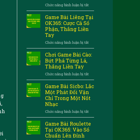
Bàn
ở
Chức năng bình luận bị tắt
Bài,
Game
Lột
Bài
Game Bài Liêng Tại
Xác
Tiến
OK365: Cược Cả Số
Phong
Lên:
Phận, Thắng Liền
Cách
Bài
Tay
Gì
Cũng
ở
Chức năng bình luận bị tắt
Đánh,
Game
Thắng
Bài
Chơi Game Bài Cào:
Là
Liêng
Bứt Phá Từng Lá,
Chắc
Tại
Thắng Liền Tay
Chắn
OK365:
ở
Chức năng bình luận bị tắt
Cược
Chơi
Cả
Game
Số
Game Bài Sicbo: Lắc
Bài
Phận,
Một Phát Đổi Vận
ng
Cào:
Thắng
Chỉ Trong Một Nốt
Bứt
Liền
,
Nhạc
Phá
Tay
nh
Từng
ở
Chức năng bình luận bị tắt
Lá,
Game
Thắng
Bài
Game Bài Roulette
Liền
Sicbo:
Tại OK365: Vào Số
Tay
Lắc
ời
Chuẩn Lên Đỉnh
Một