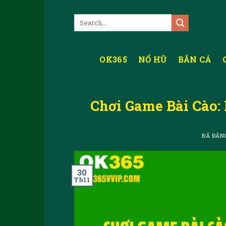
Chuyển
đến
nội
dung
OK365
NỔ HŨ
BẮN CÁ
Chơi Game Bài Cào:
ĐÃ ĐĂN
30
Th11