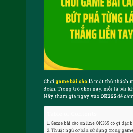
Chơi
game bài cào
là một thử thách m
đoán. Trong trò chơi này, mỗi lá bài 
Hãy tham gia ngay vào
OK365
để cảm
Table of Contents
Game bài cào online OK365 có gì đặc b
Thuật ngữ cơ bản sử dụng trong game