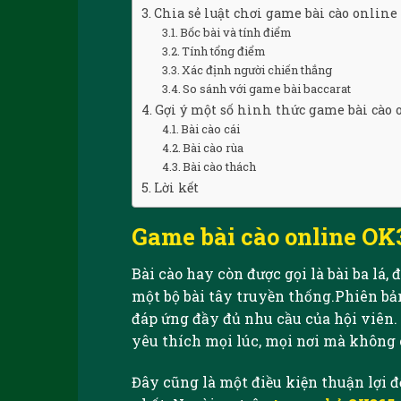
Chia sẻ luật chơi game bài cào online
Bốc bài và tính điểm
Tính tổng điểm
Xác định người chiến thắng
So sánh với game bài baccarat
Gợi ý một số hình thức game bài cào 
Bài cào cái
Bài cào rùa
Bài cào thách
Lời kết
Game bài cào online OK3
Bài cào hay còn được gọi là bài ba lá
một bộ bài tây truyền thống.Phiên bản
đáp ứng đầy đủ nhu cầu của hội viên.
yêu thích mọi lúc, mọi nơi mà không 
Đây cũng là một điều kiện thuận lợi đ