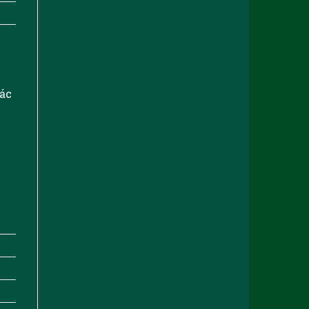
i
Các