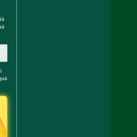
iá
uá
i
quá