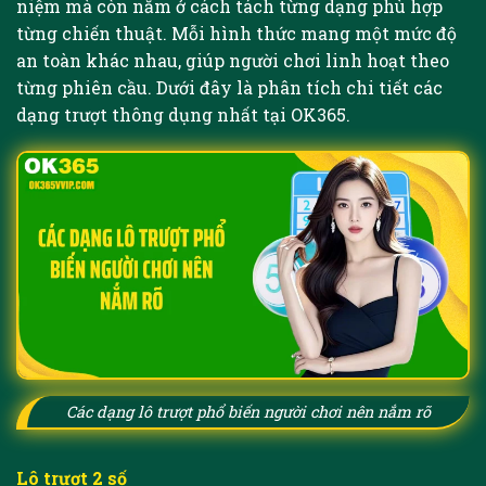
niệm mà còn nằm ở cách tách từng dạng phù hợp
từng chiến thuật. Mỗi hình thức mang một mức độ
an toàn khác nhau, giúp người chơi linh hoạt theo
từng phiên cầu. Dưới đây là phân tích chi tiết các
dạng trượt thông dụng nhất tại OK365.
Các dạng lô trượt phổ biến người chơi nên nắm rõ
Lô trượt 2 số