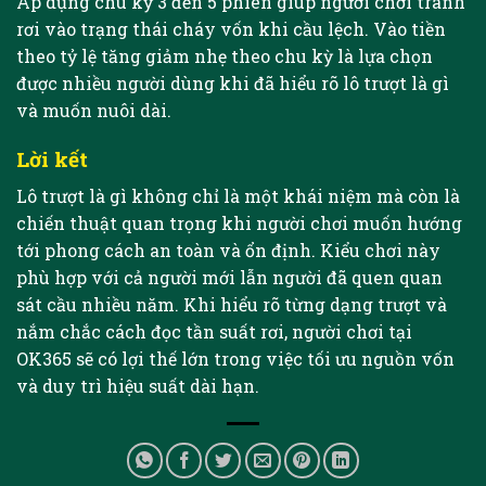
Áp dụng chu kỳ 3 đến 5 phiên giúp người chơi tránh
rơi vào trạng thái cháy vốn khi cầu lệch. Vào tiền
theo tỷ lệ tăng giảm nhẹ theo chu kỳ là lựa chọn
được nhiều người dùng khi đã hiểu rõ lô trượt là gì
và muốn nuôi dài.
Lời kết
Lô trượt là gì không chỉ là một khái niệm mà còn là
chiến thuật quan trọng khi người chơi muốn hướng
tới phong cách an toàn và ổn định. Kiểu chơi này
phù hợp với cả người mới lẫn người đã quen quan
sát cầu nhiều năm. Khi hiểu rõ từng dạng trượt và
nắm chắc cách đọc tần suất rơi, người chơi tại
OK365 sẽ có lợi thế lớn trong việc tối ưu nguồn vốn
và duy trì hiệu suất dài hạn.