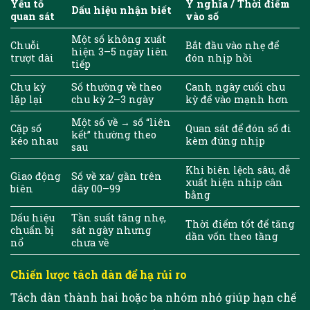
Yếu tố
Ý nghĩa / Thời điểm
Dấu hiệu nhận biết
quan sát
vào số
Một số không xuất
Chuỗi
Bắt đầu vào nhẹ để
hiện 3–5 ngày liên
trượt dài
đón nhịp hồi
tiếp
Chu kỳ
Số thường về theo
Canh ngày cuối chu
lặp lại
chu kỳ 2–3 ngày
kỳ để vào mạnh hơn
Một số về → số “liên
Cặp số
Quan sát để đón số đi
kết” thường theo
kéo nhau
kèm đúng nhịp
sau
Khi biên lệch sâu, dễ
Giao động
Số về xa/ gần trên
xuất hiện nhịp cân
biên
dãy 00–99
bằng
Dấu hiệu
Tần suất tăng nhẹ,
Thời điểm tốt để tăng
chuẩn bị
sát ngày nhưng
dần vốn theo tầng
nổ
chưa về
Chiến lược tách dàn để hạ rủi ro
Tách dàn thành hai hoặc ba nhóm nhỏ giúp hạn chế