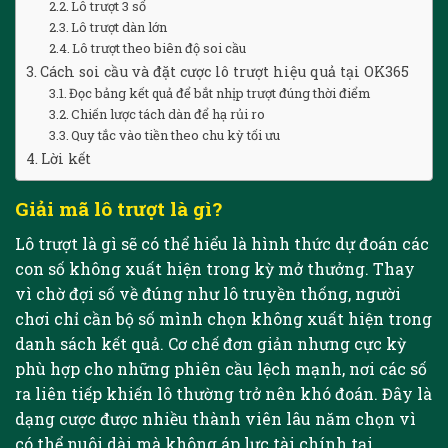
Lô trượt 3 số
Lô trượt dàn lớn
Lô trượt theo biên độ soi cầu
Cách soi cầu và đặt cược lô trượt hiệu quả tại OK365
Đọc bảng kết quả để bắt nhịp trượt đúng thời điểm
Chiến lược tách dàn để hạ rủi ro
Quy tắc vào tiền theo chu kỳ tối ưu
Lời kết
Giải mã lô trượt là gì?
Lô trượt là gì sẽ có thể hiểu là hình thức dự đoán các
con số không xuất hiện trong kỳ mở thưởng. Thay
vì chờ đợi số về đúng như lô truyền thống, người
chơi chỉ cần bộ số mình chọn không xuất hiện trong
danh sách kết quả. Cơ chế đơn giản nhưng cực kỳ
phù hợp cho những phiên cầu lệch mạnh, nơi các số
ra liên tiếp khiến lô thường trở nên khó đoán. Đây là
dạng cược được nhiều thành viên lâu năm chọn vì
có thể nuôi dài mà không áp lực tài chính tại