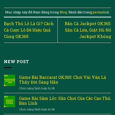
Mục nhập này đã được đăng trong
Blog
. Đánh dấu trang
permalink
.
Bạch Thủ Lô Là Gì? Cách
Bắn Cá Jackpot OK365:
Cá Cược Lô Đề Hiệu Quả
Săn Cá Lớn, Giật Hũ Nổ
Cùng OK365
Jackpot Khủng
NEW POST
Game Bài Baccarat OK365: Chơi Vài Ván Là
Thấy Đời Sáng Hẳn
ở
Chức năng bình luận bị tắt
Game
Bài
Game Bài Sâm Lốc: Sân Chơi Của Các Cao Thủ
Baccarat
Bản Lĩnh
OK365:
ở
Chức năng bình luận bị tắt
Chơi
Game
Vài