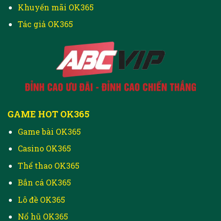
Khuyến mãi OK365
Tác giả OK365
GAME HOT OK365
Game bài OK365
Casino OK365
Thể thao OK365
Bắn cá OK365
Lô đề OK365
Nổ hũ OK365