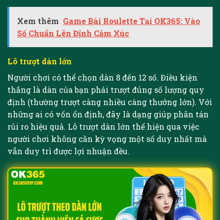
Xem thêm
Game Bài Roulette Tại OK365: Vào
Số Chuẩn Lên Đỉnh Cảm Xúc
Lô trượt dàn lớn
Người chơi có thể chọn dàn 8 đến 12 số. Điều kiện
thắng là dàn của bạn phải trượt đúng số lượng quy
định (thường trượt càng nhiều càng thưởng lớn). Với
những ai có vốn ổn định, đây là dạng giúp phân tán
rủi ro hiệu quả. Lô trượt dàn lớn thể hiện qua việc
người chơi không cần kỳ vọng một số duy nhất mà
vẫn duy trì được lợi nhuận đều.