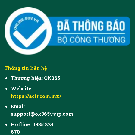
Thông tin liên hệ
Thương hiệu: OK365
Website:
https://acir.com.mx/
Emai:
support@ok365vvip.com
Hotline: 0935 824
670