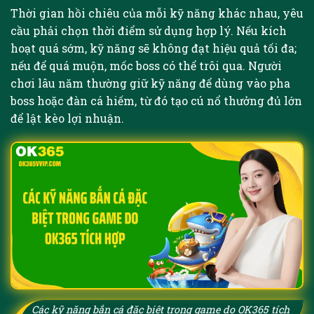
Thời gian hồi chiêu của mỗi kỹ năng khác nhau, yêu
cầu phải chọn thời điểm sử dụng hợp lý. Nếu kích
hoạt quá sớm, kỹ năng sẽ không đạt hiệu quả tối đa;
nếu để quá muộn, mốc boss có thể trôi qua. Người
chơi lâu năm thường giữ kỹ năng để dùng vào pha
boss hoặc đàn cá hiếm, từ đó tạo cú nổ thưởng đủ lớn
để lật kèo lợi nhuận.
Các kỹ năng bắn cá đặc biệt trong game do OK365 tích