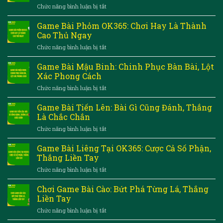
Thấy
ở
Chức năng bình luận bị tắt
Sân
Đời
Game
Chơi
Sáng
Bài
Game Bài Phỏm OK365: Chơi Hay Là Thành
Của
Hẳn
Blackjack
Các
Cao Thủ Ngay
OK365:
Cao
ở
Chức năng bình luận bị tắt
Chơi
Thủ
Game
Hên
Bản
Bài
Game Bài Mậu Binh: Chinh Phục Bàn Bài, Lột
Một
Lĩnh
Phỏm
Chút
Xác Phong Cách
OK365:
Là
ở
Chức năng bình luận bị tắt
Chơi
Giàu
Game
Hay
Bài
Game Bài Tiến Lên: Bài Gì Cũng Đánh, Thắng
Là
Mậu
Thành
Là Chắc Chắn
Binh:
Cao
ở
Chức năng bình luận bị tắt
Chinh
Thủ
Game
Phục
Ngay
Bài
Game Bài Liêng Tại OK365: Cược Cả Số Phận,
Bàn
Tiến
Bài,
Thắng Liền Tay
Lên:
Lột
ở
Chức năng bình luận bị tắt
Bài
Xác
Game
Gì
Phong
Bài
Chơi Game Bài Cào: Bứt Phá Từng Lá, Thắng
Cũng
Cách
Liêng
Đánh,
Liền Tay
Tại
Thắng
ở
Chức năng bình luận bị tắt
OK365:
Là
Chơi
Cược
Chắc