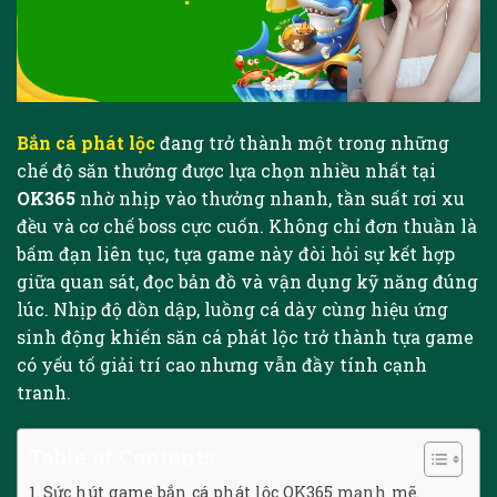
Bắn cá phát lộc
đang trở thành một trong những
chế độ săn thưởng được lựa chọn nhiều nhất tại
OK365
nhờ nhịp vào thưởng nhanh, tần suất rơi xu
đều và cơ chế boss cực cuốn. Không chỉ đơn thuần là
bấm đạn liên tục, tựa game này đòi hỏi sự kết hợp
giữa quan sát, đọc bản đồ và vận dụng kỹ năng đúng
lúc. Nhịp độ dồn dập, luồng cá dày cùng hiệu ứng
sinh động khiến săn cá phát lộc trở thành tựa game
có yếu tố giải trí cao nhưng vẫn đầy tính cạnh
tranh.
Table of Contents
Sức hút game bắn cá phát lộc OK365 mạnh mẽ.