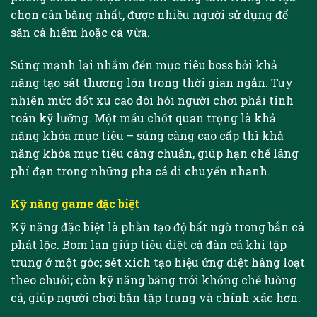
chọn cân bằng nhất, được nhiều người sử dụng để
săn cá hiếm hoặc cá vừa.
Súng mạnh lại nhắm đến mục tiêu boss bởi khả
năng tạo sát thương lớn trong thời gian ngắn. Tuy
nhiên mức đốt xu cao đòi hỏi người chơi phải tính
toán kỹ lưỡng. Một mấu chốt quan trọng là khả
năng khóa mục tiêu – súng càng cao cấp thì khả
năng khóa mục tiêu càng chuẩn, giúp hạn chế lãng
phí đạn trong những pha cá di chuyển nhanh.
Kỹ năng game đặc biệt
Kỹ năng đặc biệt là phần tạo độ bất ngờ trong bắn cá
phát lộc. Bom lan giúp tiêu diệt cả đàn cá khi tập
trung ở một góc; sét xích tạo hiệu ứng diệt hàng loạt
theo chuỗi; còn kỹ năng băng trói khống chế luồng
cá, giúp người chơi bắn tập trung và chính xác hơn.