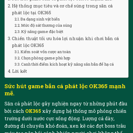
Hệ thống mục tiêu và cơ chế súng trong săn cá
phát lộc tại OK365
Đa dạng sinh vật biển
Mức độ sát thương của súng
Kỹ năng game đặc biệt
Chiến thuật tối ưu hóa lợi nhuận khi chơi bắn cá
phát lộc OK365
Kiểm soát vốn cược an toàn
Chọn phòng game phù hợp
Canh thời điểm kích hoạt kỹ năng săn bắn để hạ cá
Lời kết
Sức hút game bắn cá phát lộc OK365 mạnh
mẽ.
Săn cá phát lộc gây nghiện ngay từ những phút đầu
bởi cách
OK365
xây dựng hệ thống mô phỏng chiến
trường dưới nước cực sống động. Lượng cá dày,
đường di chuyển khó đoán, xen kẽ các đợt boss trâu