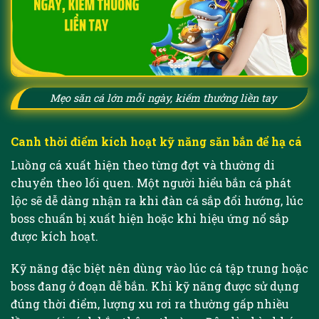
Mẹo săn cá lớn mỗi ngày, kiếm thưởng liền tay
Canh thời điểm kích hoạt kỹ năng săn bắn để hạ cá
Luồng cá xuất hiện theo từng đợt và thường di
chuyển theo lối quen. Một người hiểu bắn cá phát
lộc sẽ dễ dàng nhận ra khi đàn cá sắp đổi hướng, lúc
boss chuẩn bị xuất hiện hoặc khi hiệu ứng nổ sắp
được kích hoạt.
Kỹ năng đặc biệt nên dùng vào lúc cá tập trung hoặc
boss đang ở đoạn dễ bắn. Khi kỹ năng được sử dụng
đúng thời điểm, lượng xu rơi ra thường gấp nhiều