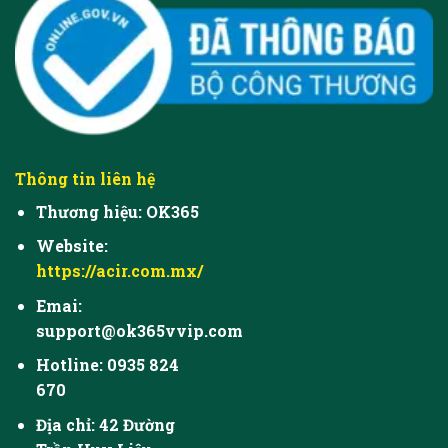
Thông tin liên hệ
Thương hiệu: OK365
Website:
https://acir.com.mx/
Emai:
support@ok365vvip.com
Hotline: 0935 824
670
Địa chỉ: 42 Đường