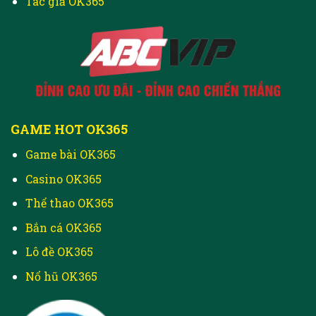
Tác giả OK365
GAME HOT OK365
Game bài OK365
Casino OK365
Thể thao OK365
Bắn cá OK365
Lô đề OK365
Nổ hũ OK365