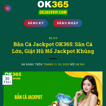
Chuyển
đến
nội
dung
ĐĂNG KÝ
ĐĂNG NHẬP
BLOG
Bắn Cá Jackpot OK365: Săn Cá
Lớn, Giật Hũ Nổ Jackpot Khủng
ĐÃ ĐĂNG TRÊN
THÁNG 11 30, 2025
BỞI
OK365
30
Th11