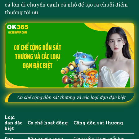
cá lớn di chuyển cạnh cá nhỏ để tạo ra chuỗi điểm
thưởng tối ưu.
Cơ chế cộng dồn sát thương và các loại đạn đặc biệt
Loại
đạn đặc
Cơ chế hoạt động
Cộng dồn sát thương
biệt
Đạn
Bắn xuyên mục
Cộng dồn theo
mỗi lớp