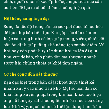
chơi, người chơi sẽ xác định được mục tiêu nào cần
ưu tiên để tạo ra chuỗi điểm thưởng hiệu quả.
Hệ thống súng hiện đại
Súng đa tốc độ trong bắn cá jackpot được tối ưu hóa
để tạo nhịp bắn liên tục. Khi gặp các đàn cá nhỏ
hoặc cá trung bình có lớp giáp mỏng, việc giữ tốc độ
bắn ổn định giúp tăng khả năng tạo combo điểm. Vũ
khí này còn phát huy tác dụng khi cá lớn đi qua
khu vực dễ bắn, cho phép dồn sát thương nhanh
trước khi chúng thoát ra khỏi tầm ngắm.
Cơ chế cộng dồn sát thương
Đạn đặc biệt trong bắn cá jackpot được thiết kế
nhằm xử lý các mục tiêu khó. Một số loại đạn có
khả năng xuyên giáp, trong khi loại khác tạo hiệu
ứng nổ lan gây sát thương lên nhiều mục tiêu cùng
lúc. Nhờ vậy, người chơi có thể tận dụng thời điểm