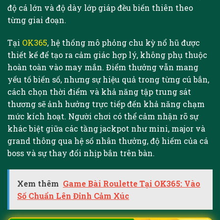
độ cá lớn và độ dày lớp giáp đều biến thiên theo
từng giai đoạn.
Tại
OK365
, hệ thống mô phỏng chu kỳ nổ hũ được
thiết kế để tạo ra cảm giác hợp lý, không phụ thuộc
hoàn toàn vào may mắn. Điểm thưởng vẫn mang
yếu tố biến số, nhưng sự hiệu quả trong từng cú bắn,
cách chọn thời điểm và khả năng tập trung sát
thương sẽ ảnh hưởng trực tiếp đến khả năng chạm
mức kích hoạt. Người chơi có thể cảm nhận rõ sự
khác biệt giữa các tầng jackpot như mini, major và
grand thông qua hệ số nhân thưởng, độ hiếm của cá
boss và sự thay đổi nhịp bắn trên bàn.
Xem thêm
Game Bài Roulette Tại OK365: Vào
Số Chuẩn Lên Đỉnh Cảm Xúc