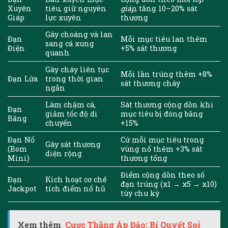
Xuyên
tiêu, giữ nguyên
giáp
, tăng 10–20% sát
Giáp
lực xuyên
thương
Gây choáng và lan
Đạn
Mỗi mục tiêu lan thêm
sang cá xung
Điện
+5% sát thương
quanh
Gây cháy liên tục
Mỗi lần trúng thêm +8%
Đạn Lửa
trong thời gian
sát thương cháy
ngắn
Làm chậm cá,
Sát thương cộng dồn khi
Đạn
giảm tốc độ di
mục tiêu bị đóng băng
Băng
chuyển
+15%
Đạn Nổ
Cứ mỗi mục tiêu trong
Gây sát thương
(Bom
vùng nổ thêm +3% sát
diện rộng
Mini)
thương tổng
Điểm cộng dồn theo số
Đạn
Kích hoạt cơ chế
đạn trúng (x1 → x5 → x10)
Jackpot
tích điểm nổ hũ
tùy chu kỳ
Xem thêm
Cược Thắng Áp Đảo: Bí Quyết Soi