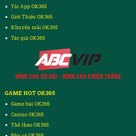
Tải App OK365
Giới Thiệu OK365
Khuyến mãi OK365
Tác giả OK365
GAME HOT OK365
Game bài OK365
Casino OK365
Thể thao OK365
Bắn cá OK365