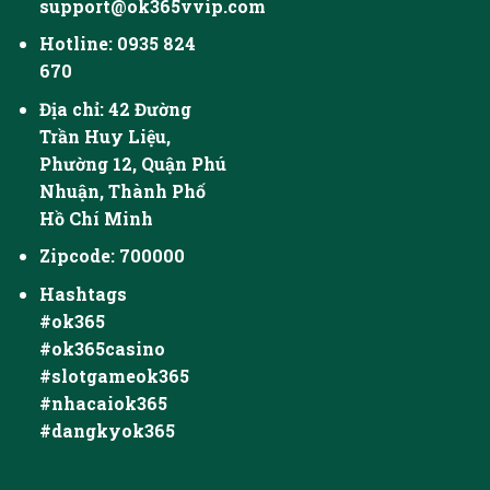
support@ok365vvip.com
Hotline: 0935 824
670
Địa chỉ: 42 Đường
Trần Huy Liệu,
Phường 12, Quận Phú
Nhuận, Thành
Phố
Hồ Chí Minh
Zipcode: 700000
Hashtags
#ok365
#ok365casino
#slotgameok365
#nhacaiok365
#dangkyok365