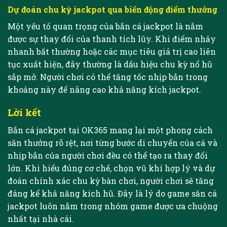
Dự đoán chu kỳ jackpot qua biến động điểm thưởng
Một yếu tố quan trọng của bắn cá jackpot là nắm
được sự thay đổi của thanh tích lũy. Khi điểm nhảy
nhanh bất thường hoặc các mục tiêu giá trị cao liên
tục xuất hiện, đây thường là dấu hiệu chu kỳ nổ hũ
sắp mở. Người chơi có thể tăng tốc nhịp bắn trong
khoảng này để nâng cao khả năng kích jackpot.
Lời kết
Bắn cá jackpot tại OK365 mang lại một phong cách
săn thưởng rõ rệt, nơi từng bước di chuyển của cá và
nhịp bắn của người chơi đều có thể tạo ra thay đổi
lớn. Khi hiểu đúng cơ chế, chọn vũ khí hợp lý và dự
đoán chính xác chu kỳ bàn chơi, người chơi sẽ tăng
đáng kể khả năng kích hũ. Đây là lý do game săn cá
jackpot luôn nằm trong nhóm game được ưa chuộng
nhất tại nhà cái.