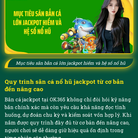
Mục tiêu săn bắn cá lớn jackpot hiếm và hệ số nổ hũ
Quy trình săn cá nổ hũ jackpot từ cơ bản
đến nâng cao
Bắn cá jackpot tại OK365 không chỉ đòi hỏi kỹ năng
bắn chính xác mà còn yêu cầu khả năng đọc tình
huống, dự đoán chu kỳ và kiểm soát vốn hợp lý. Khi
nắm được quy trình đầy đủ từ cơ bản đến nâng cao,
người chơi sẽ dễ dàng giữ hiệu quả ổn định trong
từng phiên săn thưởng.