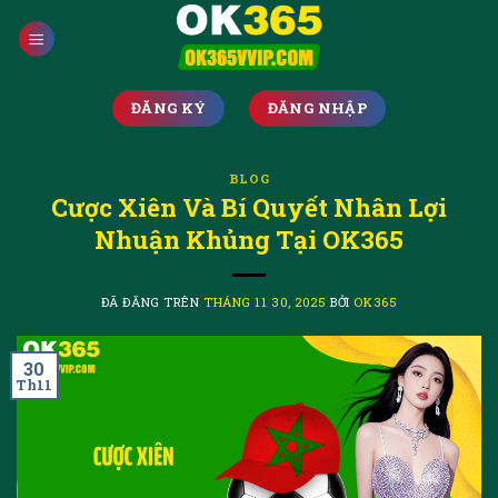
Chuyển
đến
nội
dung
ĐĂNG KÝ
ĐĂNG NHẬP
BLOG
Cược Xiên Và Bí Quyết Nhân Lợi
Nhuận Khủng Tại OK365
ĐÃ ĐĂNG TRÊN
THÁNG 11 30, 2025
BỞI
OK365
30
Th11