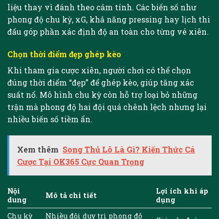
liệu thay vì đánh theo cảm tính. Các biến số như
phong độ chu kỳ, xG, khả năng pressing hay lịch thi
đấu góp phần xác định độ an toàn cho từng vé xiên.
Chọn thời điểm đẹp ghép kèo
Khi tham gia cược xiên, người chơi có thể chọn
đúng thời điểm “đẹp” để ghép kèo, giúp tăng xác
suất nổ. Mô hình chu kỳ còn hỗ trợ loại bỏ những
trận mà phong độ hai đội quá chênh lệch nhưng lại
nhiều biến số tiềm ẩn.
Xem thêm
Song Thủ Lô Là Gì? Kiến Thức Cá
Cược Tại OK365 Cực Quan Trọng
Nội
Lợi ích khi áp
Mô tả chi tiết
dung
dụng
Chu kỳ
Nhiều đội duy trì phong độ