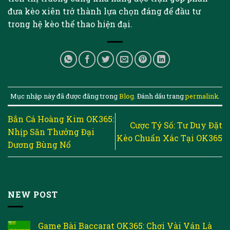
đưa kèo xiên trở thành lựa chọn đáng để đầu tư
trong hệ kèo thể thao hiện đại.
Mục nhập này đã được đăng trong
Blog
. Đánh dấu trang
permalink
.
Bắn Cá Hoàng Kim OK365:
Cược Tỷ Số: Tư Duy Đặt
Nhịp Săn Thưởng Đại
Kèo Chuẩn Xác Tại OK365
Dương Bùng Nổ
NEW POST
Game Bài Baccarat OK365: Chơi Vài Ván Là