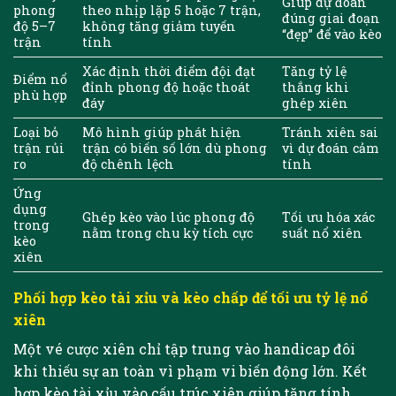
Giúp dự đoán
phong
theo nhịp lặp 5 hoặc 7 trận,
đúng giai đoạn
độ 5–7
không tăng giảm tuyến
“đẹp” để vào kèo
trận
tính
Xác định thời điểm đội đạt
Tăng tỷ lệ
Điểm nổ
đỉnh phong độ hoặc thoát
thắng khi
phù hợp
đáy
ghép xiên
Loại bỏ
Mô hình giúp phát hiện
Tránh xiên sai
trận rủi
trận có biến số lớn dù phong
vì dự đoán cảm
ro
độ chênh lệch
tính
Ứng
dụng
Ghép kèo vào lúc phong độ
Tối ưu hóa xác
trong
nằm trong chu kỳ tích cực
suất nổ xiên
kèo
xiên
Phối hợp kèo tài xỉu và kèo chấp để tối ưu tỷ lệ nổ
xiên
Một vé cược xiên chỉ tập trung vào handicap đôi
khi thiếu sự an toàn vì phạm vi biến động lớn. Kết
hợp kèo tài xỉu vào cấu trúc xiên giúp tăng tính