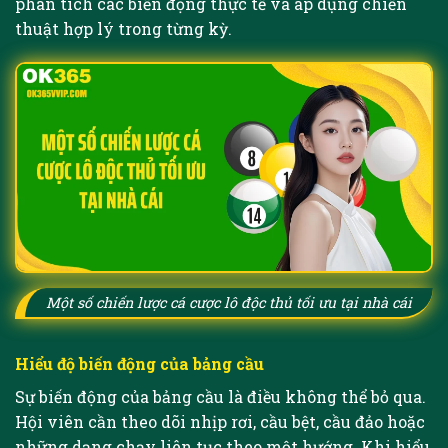
phân tích các biến động thực tế và áp dụng chiến
thuật hợp lý trong từng kỳ.
Một số chiến lược cá cược lô độc thủ tối ưu tại nhà cái
Hiểu độ biến động của bảng cầu
Sự biến động của bảng cầu là điều không thể bỏ qua.
Hội viên cần theo dõi nhịp rơi, cầu bệt, cầu đảo hoặc
những dạng chạy liên tục theo một hướng. Khi hiểu