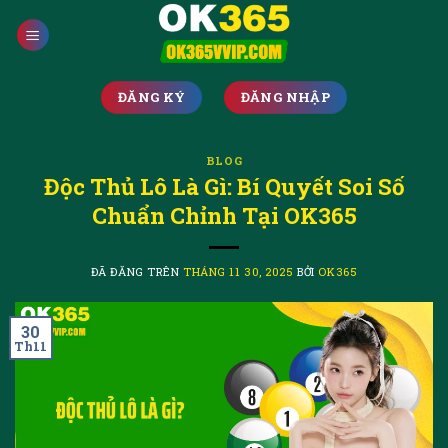
Chuyển
đến
nội
dung
ĐĂNG KÝ
ĐĂNG NHẬP
BLOG
Độc Thủ Lô Là Gì: Bí Quyết Soi Số
Chuẩn Chỉnh Tại OK365
ĐÃ ĐĂNG TRÊN
THÁNG 11 30, 2025
BỞI
OK365
30
Th11