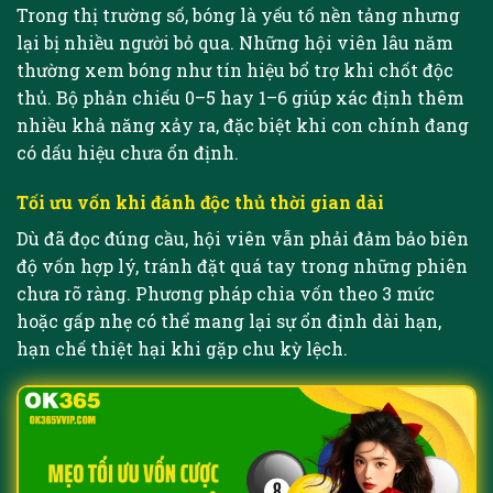
Trong thị trường số, bóng là yếu tố nền tảng nhưng
lại bị nhiều người bỏ qua. Những hội viên lâu năm
thường xem bóng như tín hiệu bổ trợ khi chốt độc
thủ. Bộ phản chiếu 0–5 hay 1–6 giúp xác định thêm
nhiều khả năng xảy ra, đặc biệt khi con chính đang
có dấu hiệu chưa ổn định.
Tối ưu vốn khi đánh độc thủ thời gian dài
Dù đã đọc đúng cầu, hội viên vẫn phải đảm bảo biên
độ vốn hợp lý, tránh đặt quá tay trong những phiên
chưa rõ ràng. Phương pháp chia vốn theo 3 mức
hoặc gấp nhẹ có thể mang lại sự ổn định dài hạn,
hạn chế thiệt hại khi gặp chu kỳ lệch.