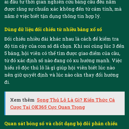
ai đầu tư thời gian nghiên cứu bảng cầu đều nắm
được rằng sự chuẩn xác không đến từ cảm tính, mà
nằm ở việc biết tận dụng thông tin hợp lý.
Dùng dữ liệu đối chiếu từ nhiều bảng xổ số
Đối chiếu nhiều đài khác nhau là cách để kiểm tra
độ tin cậy của con số đã chọn. Khi soi cùng lúc 3 đến
5 bảng, hội viên có thể tìm được giao điểm của cầu,
từ đó xác định số nào đang có xu hướng mạnh. Việc
hiểu rõ độc thủ lô là gì giúp hội viên biết lúc nào
nên giữ quyết định và lúc nào cần thay đổi hướng
đi.
Xem thêm
Song Thủ Lô Là Gì? Kiến Thức Cá
Cược Tại OK365 Cực Quan Trọng
Quan sát bóng số và chốt dạng bộ đôi phản chiếu