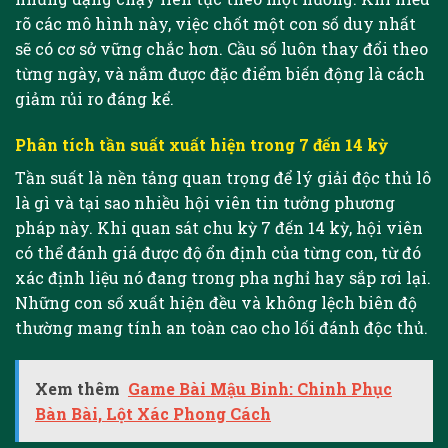
rõ các mô hình này, việc chốt một con số duy nhất
sẽ có cơ sở vững chắc hơn. Cầu số luôn thay đổi theo
từng ngày, và nắm được đặc điểm biến động là cách
giảm rủi ro đáng kể.
Phân tích tần suất xuất hiện trong 7 đến 14 kỳ
Tần suất là nền tảng quan trọng để lý giải độc thủ lô
là gì và tại sao nhiều hội viên tin tưởng phương
pháp này. Khi quan sát chu kỳ 7 đến 14 kỳ, hội viên
có thể đánh giá được độ ổn định của từng con, từ đó
xác định liệu nó đang trong pha nghỉ hay sắp rơi lại.
Những con số xuất hiện đều và không lệch biên độ
thường mang tính an toàn cao cho lối đánh độc thủ.
Xem thêm
Game Bài Mậu Binh: Chinh Phục
Bàn Bài, Lột Xác Phong Cách