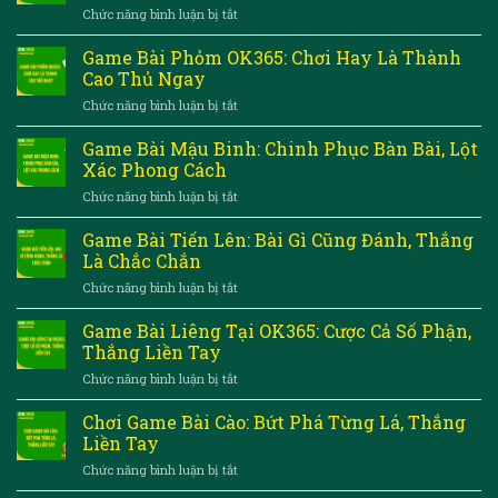
Thấy
ở
Chức năng bình luận bị tắt
Sân
Đời
Game
Chơi
Sáng
Bài
Game Bài Phỏm OK365: Chơi Hay Là Thành
Của
Hẳn
Blackjack
Các
Cao Thủ Ngay
OK365:
Cao
ở
Chức năng bình luận bị tắt
Chơi
Thủ
Game
Hên
Bản
Bài
Game Bài Mậu Binh: Chinh Phục Bàn Bài, Lột
Một
Lĩnh
Phỏm
Chút
Xác Phong Cách
OK365:
Là
ở
Chức năng bình luận bị tắt
Chơi
Giàu
Game
Hay
Bài
Game Bài Tiến Lên: Bài Gì Cũng Đánh, Thắng
Là
Mậu
Thành
Là Chắc Chắn
Binh:
Cao
ở
Chức năng bình luận bị tắt
Chinh
Thủ
Game
Phục
Ngay
Bài
Game Bài Liêng Tại OK365: Cược Cả Số Phận,
Bàn
Tiến
Bài,
Thắng Liền Tay
Lên:
Lột
ở
Chức năng bình luận bị tắt
Bài
Xác
Game
Gì
Phong
Bài
Chơi Game Bài Cào: Bứt Phá Từng Lá, Thắng
Cũng
Cách
Liêng
Đánh,
Liền Tay
Tại
Thắng
ở
Chức năng bình luận bị tắt
OK365:
Là
Chơi
Cược
Chắc