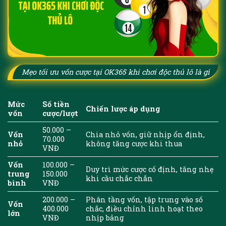
Mẹo tối ưu vốn cược tại OK365 khi chơi độc thủ lô là gì
Mức
Số tiền
Chiến lược áp dụng
vốn
cược/lượt
50.000 –
Vốn
Chia nhỏ vốn, giữ nhịp ổn định,
70.000
nhỏ
không tăng cược khi thua
VNĐ
Vốn
100.000 –
Duy trì mức cược cố định, tăng nhẹ
trung
150.000
khi cầu chắc chắn
bình
VNĐ
200.000 –
Phân tầng vốn, tập trung vào số
Vốn
400.000
chắc, điều chỉnh linh hoạt theo
lớn
VNĐ
nhịp bảng