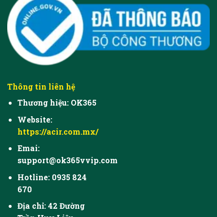
Thông tin liên hệ
Thương hiệu: OK365
Website:
https://acir.com.mx/
Emai:
support@ok365vvip.com
Hotline: 0935 824
670
Địa chỉ: 42 Đường