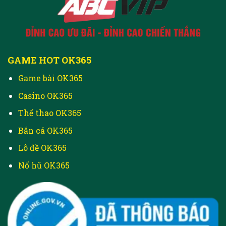
GAME HOT OK365
Game bài OK365
Casino OK365
Thể thao OK365
Bắn cá OK365
Lô đề OK365
Nổ hũ OK365