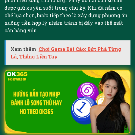
phải hiểu song thủ lô là gì và lý do hai con số cần
được giữ xuyên suốt trong chu kỳ. Khi đã nắm cơ
chế lựa chọn, bước tiếp theo là xây dựng phương án
xuống tiền hợp lý nhằm tránh bị đẩy vào thế mất
cân bằng vốn.
Xem thêm
Chơi Game Bài Cào: Bứt Phá Từng
Lá, Thắng Liền Tay