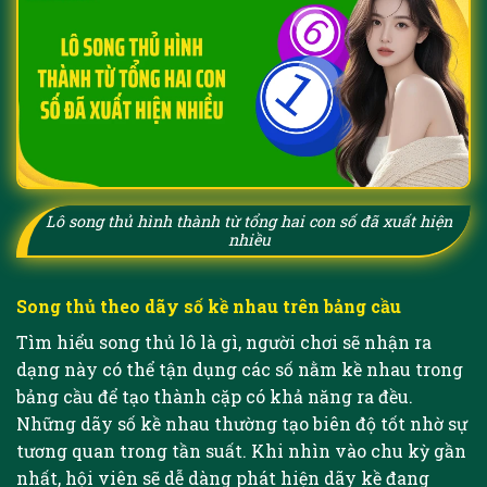
Lô song thủ hình thành từ tổng hai con số đã xuất hiện
nhiều
Song thủ theo dãy số kề nhau trên bảng cầu
Tìm hiểu song thủ lô là gì, người chơi sẽ nhận ra
dạng này có thể tận dụng các số nằm kề nhau trong
bảng cầu để tạo thành cặp có khả năng ra đều.
Những dãy số kề nhau thường tạo biên độ tốt nhờ sự
tương quan trong tần suất. Khi nhìn vào chu kỳ gần
nhất, hội viên sẽ dễ dàng phát hiện dãy kề đang