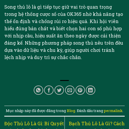
Song thủ lô là gì tiếp tục giữ vai trò quan trọng
trong hệ thống cược số của OK365 nhờ khả năng tạo
thế ổn định và chống rủi ro hiệu quả. Khi hội viên
hiểu đúng bản chất và biết chọn hai con số phù hợp
với nhịp cầu, hiệu suất ăn theo ngày được cải thiện
đáng kể. Những phương pháp song thủ nêu trên đều
dựa vào dữ liệu và chu kỳ, giúp người chơi tránh
lệch nhịp và duy trì sự chắc chắn.
Mục nhập này đã được đăng trong
Blog
. Đánh dấu trang
permalink
.
Độc Thủ Lô Là Gì: Bí Quyết
Bạch Thủ Lô Là Gì? Cách