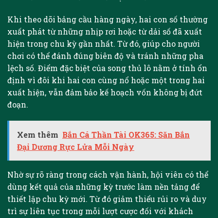
Khi theo dõi bảng cầu hàng ngày, hai con số thường
xuất phát từ những nhịp rơi hoặc từ dải số đã xuất
hiện trong chu kỳ gần nhất. Từ đó, giúp cho người
chơi có thể đánh đúng biên độ và tránh những pha
lệch số. Điểm đặc biệt của song thủ lô nằm ở tính ổn
định vì đôi khi hai con cùng nổ hoặc một trong hai
xuất hiện, vẫn đảm bảo kế hoạch vốn không bị đứt
đoạn.
Xem thêm
Bắn Cá Thần Tài OK365: Săn Bắn
Đại Dương Rực Lửa Mỗi Ngày
Nhờ sự rõ ràng trong cách vận hành, hội viên có thể
dùng kết quả của những kỳ trước làm nền tảng để
thiết lập chu kỳ mới. Từ đó giảm thiểu rủi ro và duy
trì sự liên tục trong mỗi lượt cược đối với khách