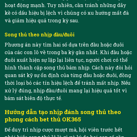
hoạt động mạnh. Tuy nhiên, cần tránh những dãy
kề có dấu hiệu bị lệch vì chúng có xu hướng mất đà
và giảm hiệu quả trong kỳ sau.
Song thủ theo nhịp đầu/đuôi
Phương án này tìm hai số dựa trên đầu hoặc đuôi
của các con lô về trong ba kỳ gần nhất. Khi đầu hoặc
đuôi xuất hiện sự lặp lại liên tục, người chơi có thể
hình thành cặp song thủ bám nhịp. Cách này đòi hỏi
quan sát kỹ sự ổn định của từng đầu hoặc đuôi, đồng
thời loại bỏ các tín hiệu lệch để tránh mất nhịp. Nếu
xử lý đúng, nhịp đầu/đuôi mang lại hiệu quả tốt vì
bám sát biên độ thực tế.
Hướng dẫn tạo nhịp đánh song thủ theo
phong cách bet thủ OK365
Để duy trì nhịp cược mượt mà, hội viên trước hết